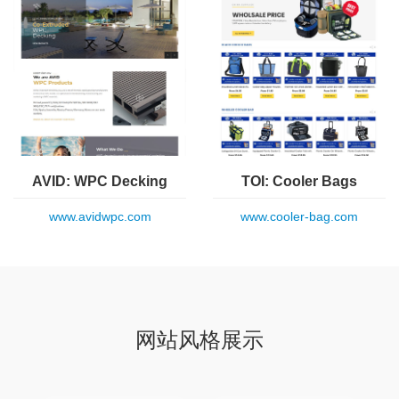
AVID: WPC Decking
TOI: Cooler Bags
www.avidwpc.com
www.cooler-bag.com
网站风格展示