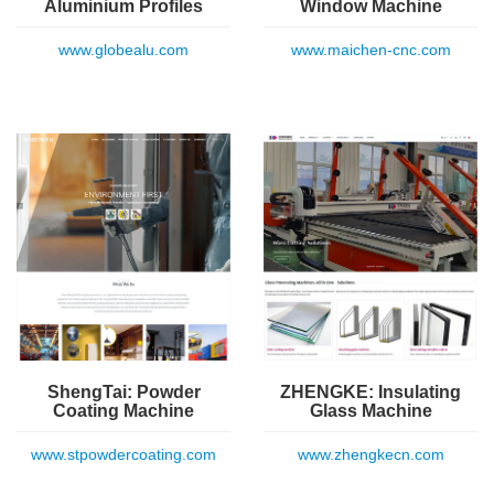
Aluminium Profiles
Window Machine
www.globealu.com
www.maichen-cnc.com
ShengTai: Powder
ZHENGKE: Insulating
Coating Machine
Glass Machine
www.stpowdercoating.com
www.zhengkecn.com