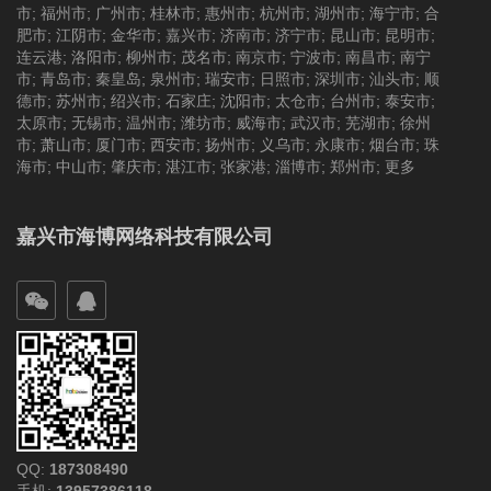
市
;
福州市
;
广州市
;
桂林市
;
惠州市
;
杭州市
;
湖州市
;
海宁市
;
合
肥市
;
江阴市
;
金华市
;
嘉兴市
;
济南市
;
济宁市
;
昆山市
;
昆明市
;
连云港
;
洛阳市
;
柳州市
;
茂名市
;
南京市
;
宁波市
;
南昌市
;
南宁
市
;
青岛市
;
秦皇岛
;
泉州市
;
瑞安市
;
日照市
;
深圳市
;
汕头市
;
顺
德市
;
苏州市
;
绍兴市
;
石家庄
;
沈阳市
;
太仓市
;
台州市
;
泰安市
;
太原市
;
无锡市
;
温州市
;
潍坊市
;
威海市
;
武汉市
;
芜湖市
;
徐州
市
;
萧山市
;
厦门市
;
西安市
;
扬州市
;
义乌市
;
永康市
;
烟台市
;
珠
海市
;
中山市
;
肇庆市
;
湛江市
;
张家港
;
淄博市
;
郑州市
;
更多
嘉兴市海博网络科技有限公司
QQ:
187308490
手机:
13957386118