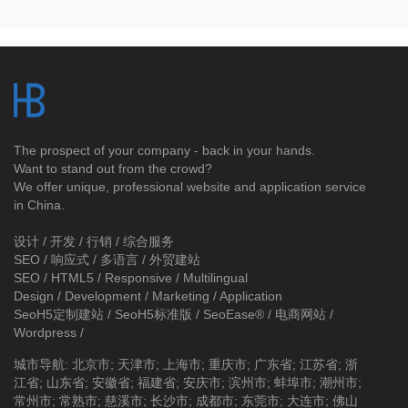
The prospect of your company - back in your hands.
Want to stand out from the crowd?
We offer unique, professional website and application service
in China.
设计 / 开发 / 行销 / 综合服务
SEO / 响应式 / 多语言 / 外贸建站
SEO / HTML5 / Responsive / Multilingual
Design / Development / Marketing / Application
SeoH5定制建站
/
SeoH5标准版
/
SeoEase®
/
电商网站
/
Wordpress
/
城市导航
:
北京市
;
天津市
;
上海市
;
重庆市
;
广东省
;
江苏省
;
浙
江省
;
山东省
;
安徽省
;
福建省
;
安庆市
;
滨州市
;
蚌埠市
;
潮州市
;
常州市
;
常熟市
;
慈溪市
;
长沙市
;
成都市
;
东莞市
;
大连市
;
佛山