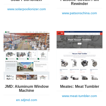
Rewinder
www.solarpoolionizer.com
www.patsonschina.com
JMD: Aluminum Window
Meatec: Meat Tumbler
Machine
www.meat-tumbler.com
en.sdjmd.com